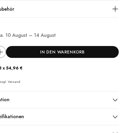
ubehör
ca.
10 August – 14 August
IN DEN WARENKORB
3 x 54,96 €
 zzgl.
Versand
ation
ifikationen