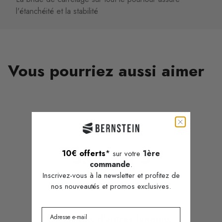
l'étanchéité et la stabilité
Vous pourriez aussi aimer
Avis Clients
5.00 sur 5
10€ offerts
*
1ère
sur votre
commande
.
Inscrivez-vous à la newsletter et profitez de
nos nouveautés et promos exclusives.
Basé sur 4 avis
Avis dans d'autres langues