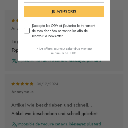
JE M'INSCRIS
10/08/2025
J'accepte les CGV et j'autorise le traitement
Anonymous
de mes données personnelles afin de
recevoir la newsletter.
Top
*10€ offerts pour tout achat d'un montant
Top
minimum de 100€.
Impossible de traduire cet avis. Réessayez plus tard
06/12/2024
Anonymous
Artikel wie beschrieben und schnell…
Artikel wie beschrieben und schnell geliefert
Impossible de traduire cet avis. Réessayez plus tard