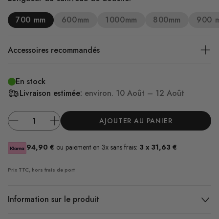
700 mm
600mm
1000mm
800mm
900 
Accessoires recommandés
En stock
Livraison estimée:
environ.
10 Août – 12 Août
AJOUTER AU PANIER
94,90 €
ou paiement en 3x sans frais:
3 x 31,63 €
Prix TTC, hors frais
de port
Information sur le produit