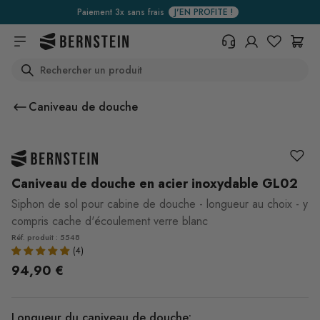
Skip to main content
Paiement 3x sans frais
J'EN PROFITE !
Search
+33 367 95 39 70
Vous avez une question sur un
Caniveau de douche
produit, l'état de votre commande,
votre droit de retour ou autre ?
Remplissez le formulaire de
contact.
Centre d'aide (FAQ)
Caniveau de douche en acier inoxydable GL02
Siphon de sol pour cabine de douche - longueur au choix - y
compris cache d'écoulement verre blanc
Réf. produit : 5548
94,90 €
Longueur du caniveau de douche: